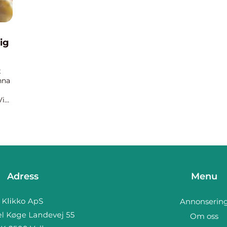
ig
t
nna
Vi
ns,
Adress
Menu
Annonserin
Om oss