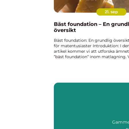
21. sep
Bäst foundation – En grundl
översikt
Bäst foundation: En grundlig översik
för matentusiaster Introduktion: I de
artikel kommer vi att utforska ämnet
”bäst foundation” inom matlagning. 
kommer att ge en grundlig översikt
över vad detta är, vilka typer som fin
deras p...