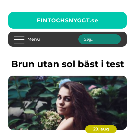
FINTOCHSNYGGT.
se
Menu
brun utan sol bäst i test
29. aug