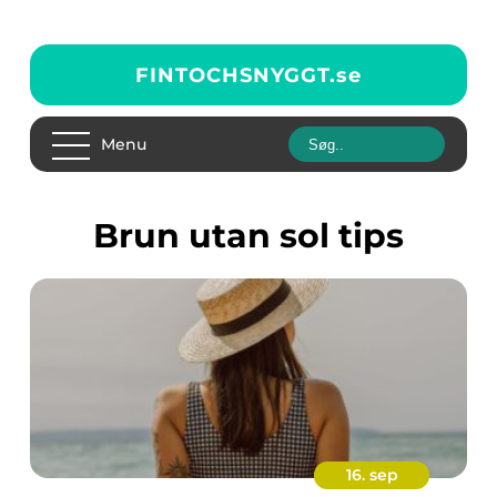
FINTOCHSNYGGT.
se
Menu
brun utan sol tips
16. sep