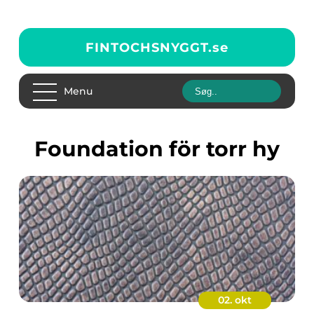
FINTOCHSNYGGT.
se
Menu
foundation för torr hy
02. okt