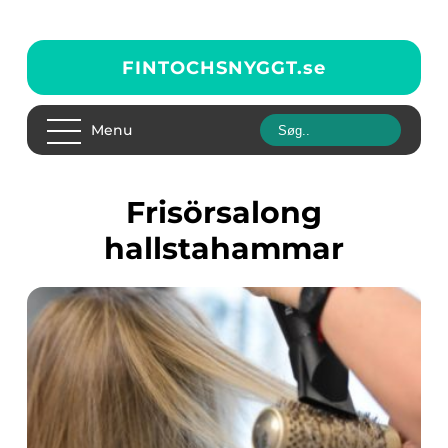
FINTOCHSNYGGT.
se
Menu
frisörsalong
hallstahammar