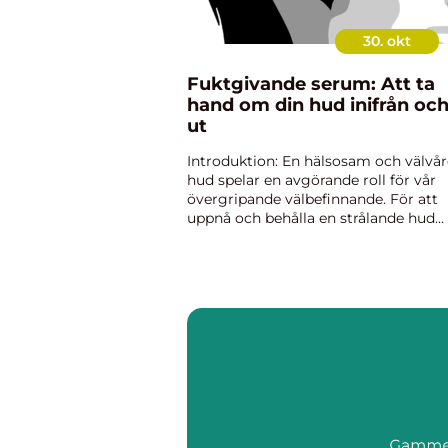
30. okt
Fuktgivande serum: Att ta
hand om din hud inifrån oc
ut
Introduktion: En hälsosam och välvå
hud spelar en avgörande roll för vår
övergripande välbefinnande. För att
uppnå och behålla en strålande hud
behöver vi dock mer än bara rätt kos
och regelbunden rengöring. Genom 
inkludera fuktgivande serum...