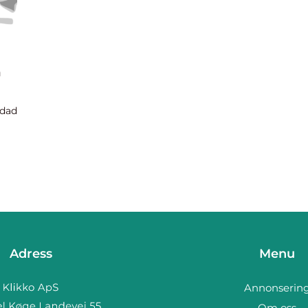
h
rdad
t
att
Adress
Menu
Annonserin
Om oss