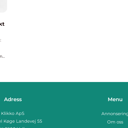
kt
:
an
som
Adress
Menu
Annonserin
Om oss