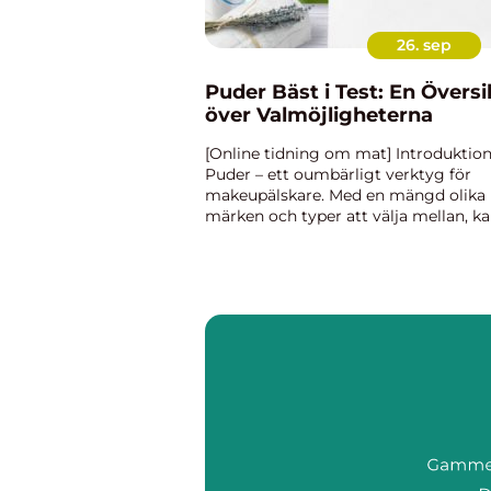
26. sep
Puder Bäst i Test: En Översi
över Valmöjligheterna
[Online tidning om mat] Introduktion
Puder – ett oumbärligt verktyg för
makeupälskare. Med en mängd olika
märken och typer att välja mellan, k
det vara svårt att veta vilket puder 
är bäst för just dig. I denna artikel
kommer vi att ge en...