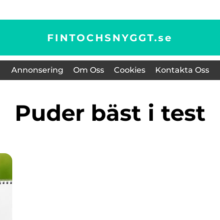
FINTOCHSNYGGT.
se
Annonsering
Om Oss
Cookies
Kontakta Oss
puder bäst i test