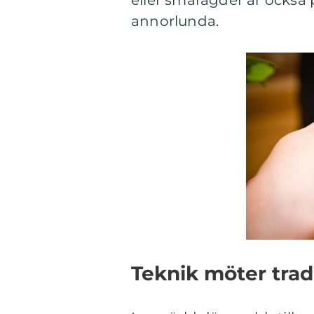
eller smaragder är också 
annorlunda.
Teknik möter trad