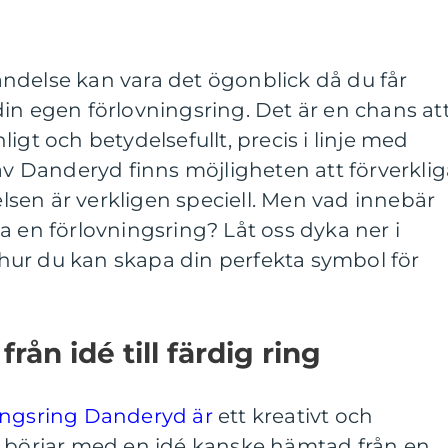
ndelse kan vara det ögonblick då du får
in egen förlovningsring. Det är en chans at
igt och betydelsefullt, precis i linje med
 av Danderyd finns möjligheten att förverkli
sen är verkligen speciell. Men vad innebär
a en förlovningsring? Låt oss dyka ner i
ur du kan skapa din perfekta symbol för
rån idé till färdig ring
ingsring Danderyd är
ett kreativt och
n börjar med en idé kanske hämtad från en