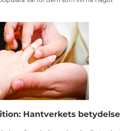
populära val för dem som vill ha något
ition: Hantverkets betydelse