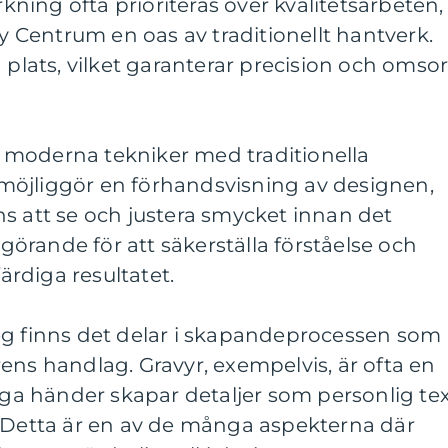
rkning ofta prioriteras över kvalitetsarbeten,
by Centrum en oas av traditionellt hantverk.
å plats, vilket garanterar precision och omso
moderna tekniker med traditionella
öjliggör en förhandsvisning av designen,
s att se och justera smycket innan det
avgörande för att säkerställa förståelse och
färdiga resultatet.
eg finns det delar i skapandeprocessen som
ens handlag. Gravyr, exempelvis, är ofta en
liga händer skapar detaljer som personlig te
. Detta är en av de många aspekterna där