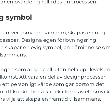
lar en ovärderlig roll i designprocessen.
ig symbol
h hantverk smälter samman, skapas en ring
cessoar. Designa egen förlovningsring
n skapar en evig symbol, en påminnelse o
illsammans.
ringen som är speciell, utan hela upplevelse
tillkomst. Att vara en del av designprocessen
h ett personligt värde som går bortom det
m att konkretisera kärlek i form av ett smyck
s vilja att skapa en framtid tillsammans.