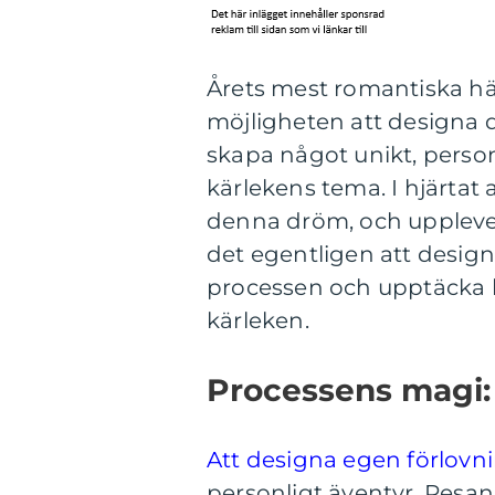
Årets mest romantiska hä
möjligheten att designa d
skapa något unikt, personl
kärlekens tema. I hjärtat
denna dröm, och upplevel
det egentligen att design
processen och upptäcka h
kärleken.
Processens magi: f
Att designa egen förlovn
personligt äventyr. Resa