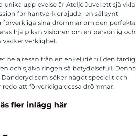
nika upplevelse är Ateljé Juvel ett självkla
ssion för hantverk erbjuder en sällsynt
ch förverkliga sina drömmar om den perfekta
eras hjälp kan visionen om en personlig och
n vacker verklighet.
 hela resan från en enkel idé till den färdi
n och själva ringen så betydelsefull. Denn
la i Danderyd som söker något speciellt och
år redo att förverkliga dessa drömmar.
äs fler inlägg här