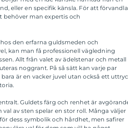
nd, eller en specifik känsla. För att förvandla
het behöver man expertis och
t hos den erfarna guldsmeden och
uvel, kan man få professionell vägledning
n. Allt från valet av ädelstenar och metall
skuteras noggrant. På så sätt kan varje par
e bara är en vacker juvel utan också ett uttry
toria.
 centralt. Guldets färg och renhet är avgörand
al av sten spelar en stor roll. Många väljer
för dess symbolik och hårdhet, men safirer