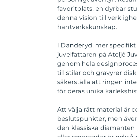
favoritplats, en dyrbar stu
denna vision till verklig
hantverkskunskap.
I Danderyd, mer specifik
juvelfattaren på Ateljé J
genom hela designprocesse
till stilar och gravyrer di
säkerställa att ringen int
för deras unika kärlekshis
Att välja rätt material är
beslutspunkter, men även v
den klassiska diamanten 