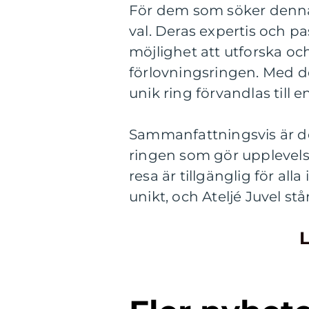
För dem som söker denna u
val. Deras expertis och pa
möjlighet att utforska o
förlovningsringen. Med d
unik ring förvandlas till e
Sammanfattningsvis är det
ringen som gör upplevelse
resa är tillgänglig för al
unikt, och Ateljé Juvel st
L