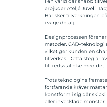
I en värld där snabb tillve
erbjuder Ateljé Juvel i Tä
Här sker tillverkningen p
i varje detalj.
Designprocessen förenar 
metoder. CAD-teknologi m
vilket ger kunden en chan
tillverkas. Detta steg är 
tillfredsställelse med det 
Trots teknologins framst
fortfarande kräver mästar
konstform i sig där skick
eller invecklade mönster