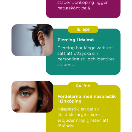
staden Jönköping ligger
naturskönt belä...
18. apr
Piercing i Malmö
Piercing har länge varit ett
sätt att uttrycka sin
personliga stil och identitet. I
staden...
04. feb
Fördelarna med näsplastik
i Linköping
Näsplastik, en del av
plastikkirurgins konst,
erbjuder möjligheten att
förändra ...