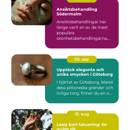
Ansiktsbehandling
Södermalm
Ansiktsbehandlingar har
länge varit en av de mest
populära
skönhetsbehandlingarna,
oc...
02. sep
Upptäck eleganta och
unika smycken i Göteborg
I hjärtat av Göteborg, bland
dess pittoreska gränder och
livliga torg, finner du en o...
31. aug
Lasra bort tatuering: En
guide till