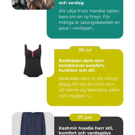
och vardag
Att välja frisör handlar sällan
bara om en ny frisyr. För
många är salongsbesöket en
paus i vardagen...
09. jul
Badkläder dam som
kombinerar komfort,
funktion och stil
badkläder dam är ett viktigt
plagg för alla kvinnor som
vill känna sig bekväma, säkra
och snygga i v...
07. jun
Kashmir hoodie herr stil,
komfort och vardagslyx