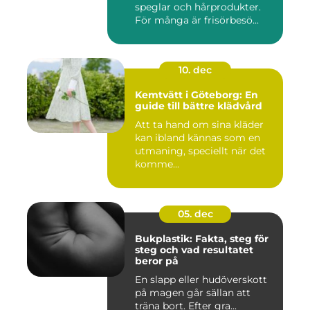
speglar och hårprodukter.
För många är frisörbesö...
10. dec
Kemtvätt i Göteborg: En
guide till bättre klädvård
Att ta hand om sina kläder
kan ibland kännas som en
utmaning, speciellt när det
komme...
05. dec
Bukplastik: Fakta, steg för
steg och vad resultatet
beror på
En slapp eller hudöverskott
på magen går sällan att
träna bort. Efter gra...