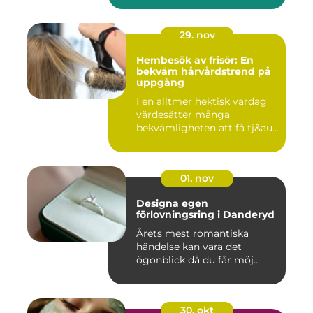
29. nov
Hembesök av frisör: En
bekväm hårvårdstrend på
uppgång
I en alltmer hektisk vardag
värdesätter många
bekvämligheten att få tj&au...
01. nov
Designa egen
förlovningsring i Danderyd
Årets mest romantiska
händelse kan vara det
ögonblick då du får möj...
30. okt