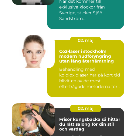
När det kommer till
exklusiva klockor från
Sverige, sticker Sjöö
Sandström...
02. maj
Co2-laser i stockholm
modern hudföryngring
utan lång återhämtning
Behandling med
koldioxidlaser har på kort tid
blivit en av de mest
efterfrågade metoderna för
hudför...
02. maj
Frisör kungsbacka så hittar
du rätt salong för din stil
och vardag