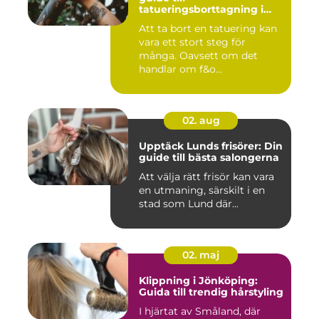
tatueringsborttagning i
Umeå
Att ta bort en tatuering kan
vara ett stort steg för
många. Oavsett om det
handlar om f&o...
02. aug
Upptäck Lunds frisörer: Din
guide till bästa salongerna
Att välja rätt frisör kan vara
en utmaning, särskilt i en
stad som Lund där...
02. maj
Klippning i Jönköping:
Guida till trendig hårstyling
I hjärtat av Småland, där