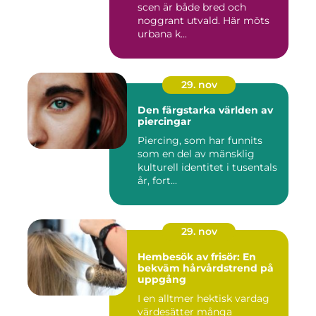
scen är både bred och
noggrant utvald. Här möts
urbana k...
29. nov
Den färgstarka världen av
piercingar
Piercing, som har funnits
som en del av mänsklig
kulturell identitet i tusentals
år, fort...
29. nov
Hembesök av frisör: En
bekväm hårvårdstrend på
uppgång
I en alltmer hektisk vardag
värdesätter många