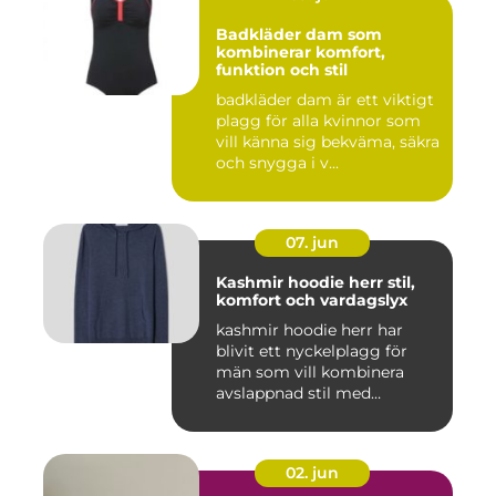
Badkläder dam som
kombinerar komfort,
funktion och stil
badkläder dam är ett viktigt
plagg för alla kvinnor som
vill känna sig bekväma, säkra
och snygga i v...
07. jun
Kashmir hoodie herr stil,
komfort och vardagslyx
kashmir hoodie herr har
blivit ett nyckelplagg för
män som vill kombinera
avslappnad stil med
genomt...
02. jun