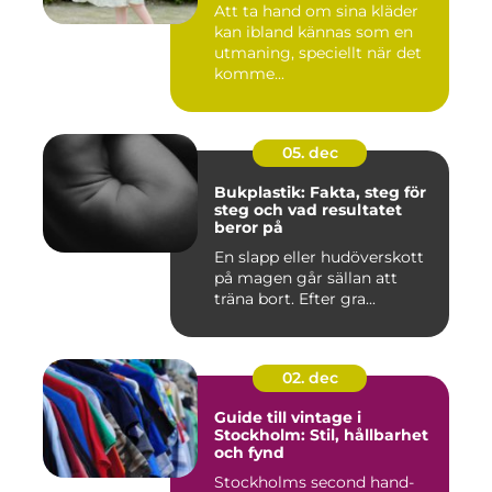
Att ta hand om sina kläder
kan ibland kännas som en
utmaning, speciellt när det
komme...
05. dec
Bukplastik: Fakta, steg för
steg och vad resultatet
beror på
En slapp eller hudöverskott
på magen går sällan att
träna bort. Efter gra...
02. dec
Guide till vintage i
Stockholm: Stil, hållbarhet
och fynd
Stockholms second hand-