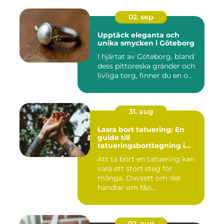
02. sep
Upptäck eleganta och
unika smycken i Göteborg
I hjärtat av Göteborg, bland
dess pittoreska gränder och
livliga torg, finner du en o...
31. aug
Lasra bort tatuering: En
guide till
tatueringsborttagning i
Umeå
Att ta bort en tatuering kan
vara ett stort steg för
många. Oavsett om det
handlar om f&o...
02. aug