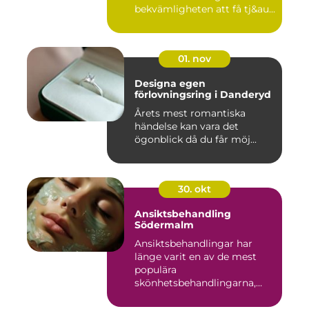
bekvämligheten att få tj&au...
01. nov
Designa egen
förlovningsring i Danderyd
Årets mest romantiska
händelse kan vara det
ögonblick då du får möj...
30. okt
Ansiktsbehandling
Södermalm
Ansiktsbehandlingar har
länge varit en av de mest
populära
skönhetsbehandlingarna,
oc...