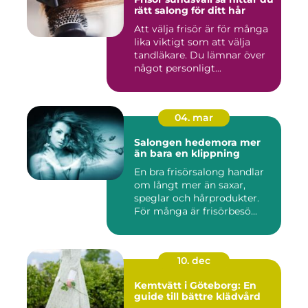
rätt salong för ditt hår
Att välja frisör är för många
lika viktigt som att välja
tandläkare. Du lämnar över
något personligt...
04. mar
Salongen hedemora mer
än bara en klippning
En bra frisörsalong handlar
om långt mer än saxar,
speglar och hårprodukter.
För många är frisörbesö...
10. dec
Kemtvätt i Göteborg: En
guide till bättre klädvård