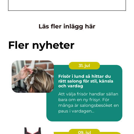
Läs fler inlägg här
Fler nyheter
31. jul
Frisör i lund så hittar du
rätt salong för stil, känsla
och vardag
Att välja frisör handlar sällan
bara om en ny frisyr. För
många är salongsbesöket en
paus i vardagen...
09. jul