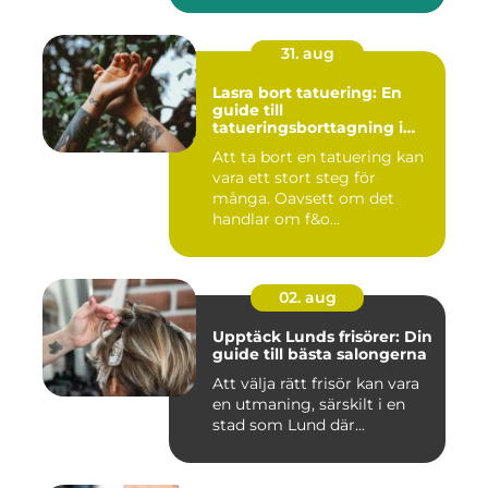
31. aug
Lasra bort tatuering: En
guide till
tatueringsborttagning i
Umeå
Att ta bort en tatuering kan
vara ett stort steg för
många. Oavsett om det
handlar om f&o...
02. aug
Upptäck Lunds frisörer: Din
guide till bästa salongerna
Att välja rätt frisör kan vara
en utmaning, särskilt i en
stad som Lund där...