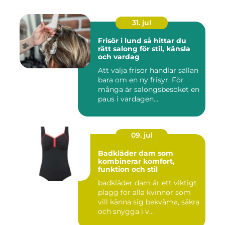
31. jul
Frisör i lund så hittar du
rätt salong för stil, känsla
och vardag
Att välja frisör handlar sällan
bara om en ny frisyr. För
många är salongsbesöket en
paus i vardagen...
09. jul
Badkläder dam som
kombinerar komfort,
funktion och stil
badkläder dam är ett viktigt
plagg för alla kvinnor som
vill känna sig bekväma, säkra
och snygga i v...