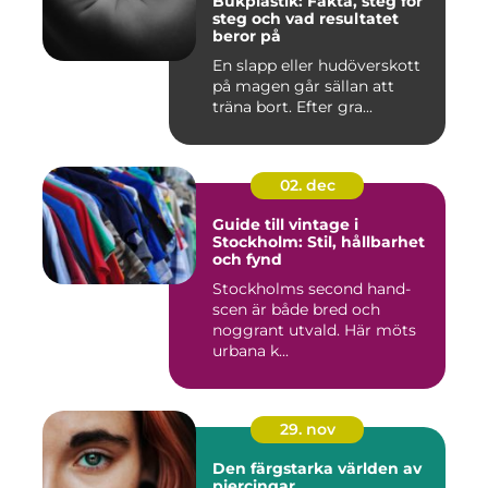
Bukplastik: Fakta, steg för
steg och vad resultatet
beror på
En slapp eller hudöverskott
på magen går sällan att
träna bort. Efter gra...
02. dec
Guide till vintage i
Stockholm: Stil, hållbarhet
och fynd
Stockholms second hand-
scen är både bred och
noggrant utvald. Här möts
urbana k...
29. nov
Den färgstarka världen av
piercingar