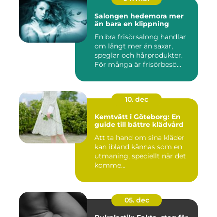
Salongen hedemora mer
än bara en klippning
En bra frisörsalong handlar
om långt mer än saxar,
speglar och hårprodukter.
För många är frisörbesö...
10. dec
Kemtvätt i Göteborg: En
guide till bättre klädvård
Att ta hand om sina kläder
kan ibland kännas som en
utmaning, speciellt när det
komme...
05. dec