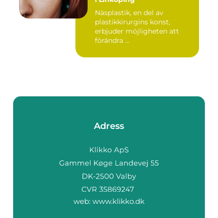
Näsplastik, en del av
plastikkirurgins konst,
erbjuder möjligheten att
förändra ...
Adress
web:
www.klikko.dk