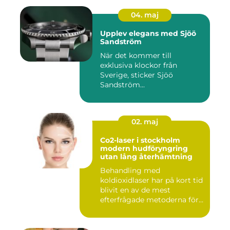
04. maj
Upplev elegans med Sjöö
Sandström
När det kommer till
exklusiva klockor från
Sverige, sticker Sjöö
Sandström...
02. maj
Co2-laser i stockholm
modern hudföryngring
utan lång återhämtning
Behandling med
koldioxidlaser har på kort tid
blivit en av de mest
efterfrågade metoderna för
hudför...