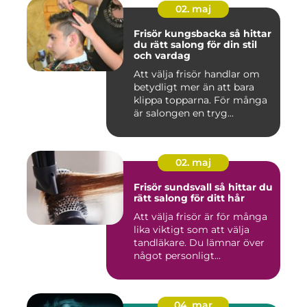
02. maj
Frisör kungsbacka så hittar
du rätt salong för din stil
och vardag
Att välja frisör handlar om
betydligt mer än att bara
klippa topparna. För många
är salongen en tryg...
02. maj
Frisör sundsvall så hittar du
rätt salong för ditt hår
Att välja frisör är för många
lika viktigt som att välja
tandläkare. Du lämnar över
något personligt...
04. mar