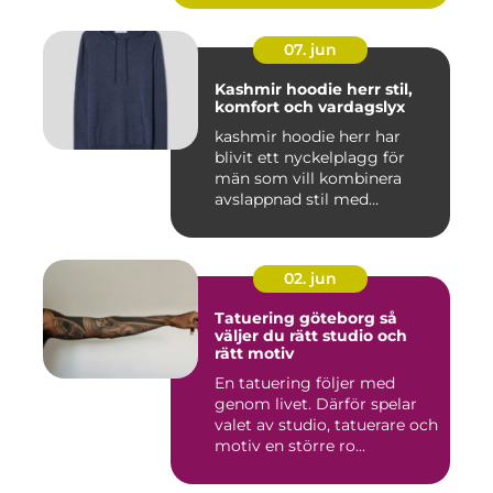
07. jun
Kashmir hoodie herr stil,
komfort och vardagslyx
kashmir hoodie herr har
blivit ett nyckelplagg för
män som vill kombinera
avslappnad stil med
genomt...
02. jun
Tatuering göteborg så
väljer du rätt studio och
rätt motiv
En tatuering följer med
genom livet. Därför spelar
valet av studio, tatuerare och
motiv en större ro...