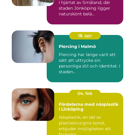
I hjärtat av Småland, där
staden Jönköping ligger
naturskönt belä...
18. apr
Piercing i Malmö
Piercing har länge varit ett
sätt att uttrycka sin
personliga stil och identitet. I
staden...
04. feb
Fördelarna med näsplastik
i Linköping
Näsplastik, en del av
plastikkirurgins konst,
erbjuder möjligheten att
förändra ...