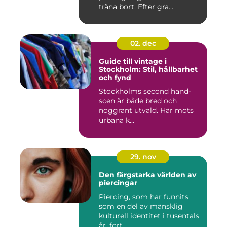
träna bort. Efter gra...
02. dec
Guide till vintage i
Stockholm: Stil, hållbarhet
och fynd
Stockholms second hand-
scen är både bred och
noggrant utvald. Här möts
urbana k...
29. nov
Den färgstarka världen av
piercingar
Piercing, som har funnits
som en del av mänsklig
kulturell identitet i tusentals
år, fort...