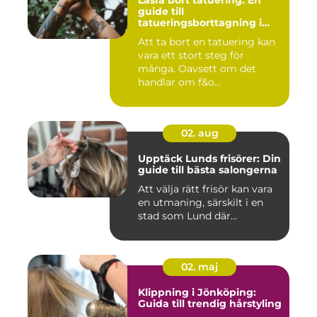
guide till
tatueringsborttagning i
Umeå
Att ta bort en tatuering kan
vara ett stort steg för
många. Oavsett om det
handlar om f&o...
02. aug
Upptäck Lunds frisörer: Din
guide till bästa salongerna
Att välja rätt frisör kan vara
en utmaning, särskilt i en
stad som Lund där...
02. maj
Klippning i Jönköping:
Guida till trendig hårstyling