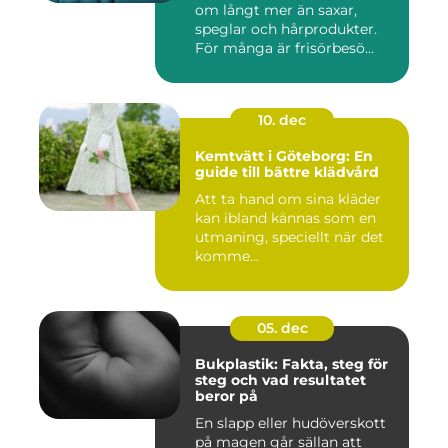
om långt mer än saxar,
speglar och hårprodukter.
För många är frisörbesö...
10. dec
Kemtvätt i Göteborg: En
guide till bättre klädvård
Att ta hand om sina kläder
kan ibland kännas som en
utmaning, speciellt när det
komme...
05. dec
Bukplastik: Fakta, steg för
steg och vad resultatet
beror på
En slapp eller hudöverskott
på magen går sällan att