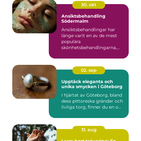
30. okt
Ansiktsbehandling
Södermalm
Ansiktsbehandlingar har
länge varit en av de mest
populära
skönhetsbehandlingarna,
oc...
02. sep
Upptäck eleganta och
unika smycken i Göteborg
I hjärtat av Göteborg, bland
dess pittoreska gränder och
livliga torg, finner du en o...
31. aug
Lasra bort tatuering: En