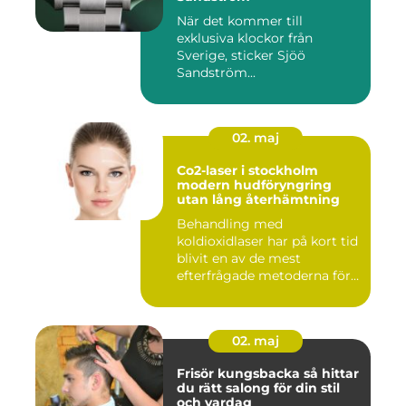
När det kommer till
exklusiva klockor från
Sverige, sticker Sjöö
Sandström...
02. maj
Co2-laser i stockholm
modern hudföryngring
utan lång återhämtning
Behandling med
koldioxidlaser har på kort tid
blivit en av de mest
efterfrågade metoderna för
hudför...
02. maj
Frisör kungsbacka så hittar
du rätt salong för din stil
och vardag