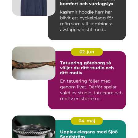
komfort och vardagslyx
kashmir hoodie herr har
blivit ett nyckelplagg för
män som vill kombinera
avslappnad stil med
genomt...
02. jun
Tatuering göteborg så
väljer du rätt studio och
rätt motiv
En tatuering följer med
genom livet. Därför spelar
valet av studio, tatuerare och
motiv en större ro...
04. maj
Upplev elegans med Sjöö
Sandström