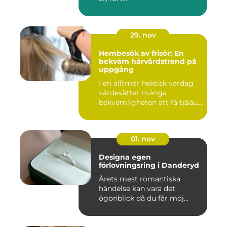
29. nov
Hembesök av frisör: En
bekväm hårvårdstrend på
uppgång
I en alltmer hektisk vardag
värdesätter många
bekvämligheten att få tj&au...
01. nov
Designa egen
förlovningsring i Danderyd
Årets mest romantiska
händelse kan vara det
ögonblick då du får möj...