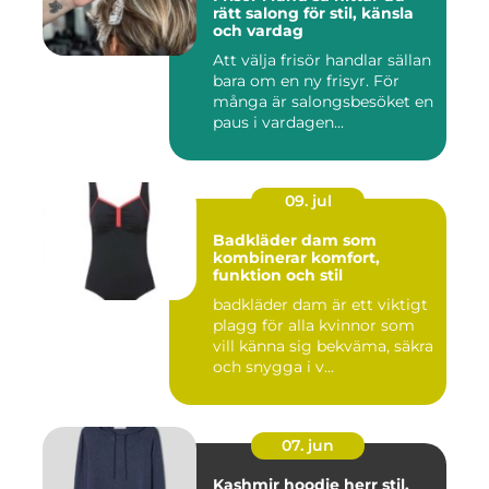
rätt salong för stil, känsla
och vardag
Att välja frisör handlar sällan
bara om en ny frisyr. För
många är salongsbesöket en
paus i vardagen...
09. jul
Badkläder dam som
kombinerar komfort,
funktion och stil
badkläder dam är ett viktigt
plagg för alla kvinnor som
vill känna sig bekväma, säkra
och snygga i v...
07. jun
Kashmir hoodie herr stil,