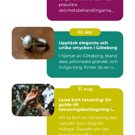
populära
skönhetsbehandlingarna,
oc...
02. sep
Upptäck eleganta och
unika smycken i Göteborg
I hjärtat av Göteborg, bland
dess pittoreska gränder och
livliga torg, finner du en o...
31. aug
Lasra bort tatuering: En
guide till
tatueringsborttagning i
Umeå
Att ta bort en tatuering kan
vara ett stort steg för
många. Oavsett om det
handlar om f&o...