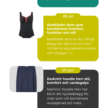
09. jul
Badkläder dam som
kombinerar komfort,
funktion och stil
badkläder dam är ett viktigt
plagg för alla kvinnor som
vill känna sig bekväma, säkra
och snygga i v...
07. jun
Kashmir hoodie herr stil,
komfort och vardagslyx
kashmir hoodie herr har
blivit ett nyckelplagg för
män som vill kombinera
avslappnad stil med
genomt...