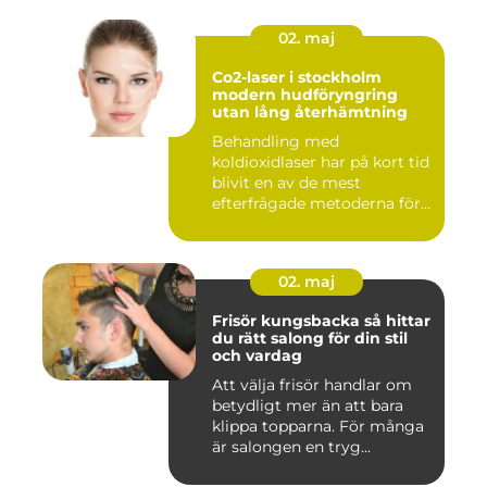
02. maj
Co2-laser i stockholm
modern hudföryngring
utan lång återhämtning
Behandling med
koldioxidlaser har på kort tid
blivit en av de mest
efterfrågade metoderna för
hudför...
02. maj
Frisör kungsbacka så hittar
du rätt salong för din stil
och vardag
Att välja frisör handlar om
betydligt mer än att bara
klippa topparna. För många
är salongen en tryg...