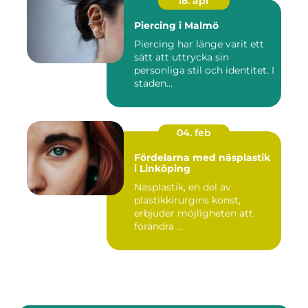
18. apr
Piercing i Malmö
Piercing har länge varit ett
sätt att uttrycka sin
personliga stil och identitet. I
staden...
04. feb
Fördelarna med näsplastik
i Linköping
Näsplastik, en del av
plastikkirurgins konst,
erbjuder möjligheten att
förändra ...