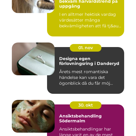
bekväm hårvårdstrend på
uppgång
I en alltmer hektisk vardag
värdesätter många
bekvämligheten att få tj&au...
01. nov
Designa egen
förlovningsring i Danderyd
Årets mest romantiska
händelse kan vara det
ögonblick då du får möj...
30. okt
Ansiktsbehandling
Södermalm
Ansiktsbehandlingar har
länge varit en av de mest