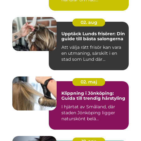
02. aug
Upptäck Lunds frisörer: Din
guide till bästa salongerna
Att välja rätt frisör kan vara
en utmaning, särskilt i en
stad som Lund där...
02. maj
Klippning i Jönköping:
Guida till trendig hårstyling
I hjärtat av Småland, där
staden Jönköping ligger
naturskönt belä...