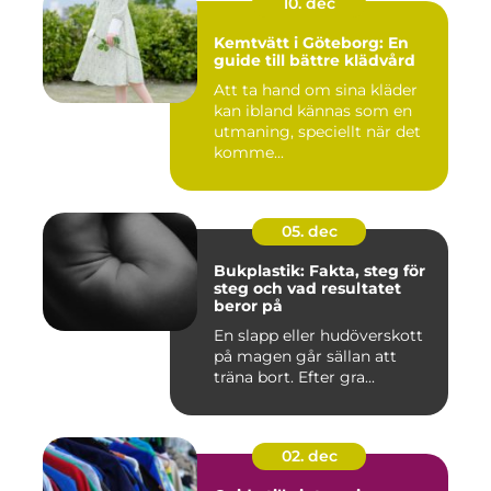
10. dec
Kemtvätt i Göteborg: En
guide till bättre klädvård
Att ta hand om sina kläder
kan ibland kännas som en
utmaning, speciellt när det
komme...
05. dec
Bukplastik: Fakta, steg för
steg och vad resultatet
beror på
En slapp eller hudöverskott
på magen går sällan att
träna bort. Efter gra...
02. dec