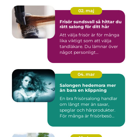
02. maj
Frisör sundsvall så hittar du
rätt salong för ditt hår
Att välja frisör är för många
lika viktigt som att välja
tandläkare. Du lämnar över
något personligt...
04. mar
Salongen hedemora mer
än bara en klippning
En bra frisörsalong handlar
om långt mer än saxar,
speglar och hårprodukter.
För många är frisörbesö...