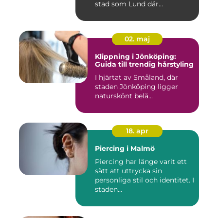
stad som Lund där...
02. maj
Klippning i Jönköping:
Guida till trendig hårstyling
I hjärtat av Småland, där
staden Jönköping ligger
naturskönt belä...
18. apr
Piercing i Malmö
Piercing har länge varit ett
sätt att uttrycka sin
personliga stil och identitet. I
staden...