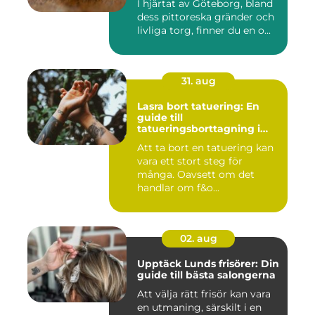
I hjärtat av Göteborg, bland
dess pittoreska gränder och
livliga torg, finner du en o...
31. aug
Lasra bort tatuering: En
guide till
tatueringsborttagning i
Umeå
Att ta bort en tatuering kan
vara ett stort steg för
många. Oavsett om det
handlar om f&o...
02. aug
Upptäck Lunds frisörer: Din
guide till bästa salongerna
Att välja rätt frisör kan vara
en utmaning, särskilt i en