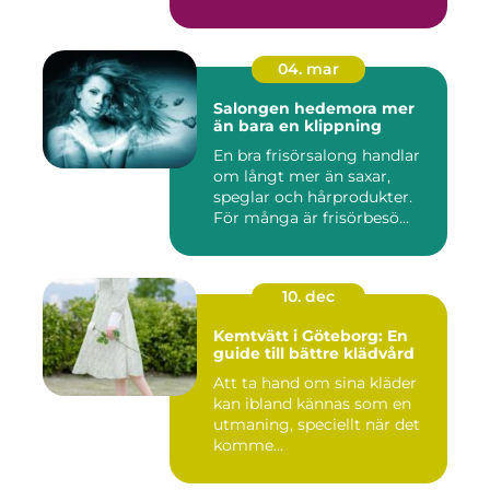
04. mar
Salongen hedemora mer
än bara en klippning
En bra frisörsalong handlar
om långt mer än saxar,
speglar och hårprodukter.
För många är frisörbesö...
10. dec
Kemtvätt i Göteborg: En
guide till bättre klädvård
Att ta hand om sina kläder
kan ibland kännas som en
utmaning, speciellt när det
komme...