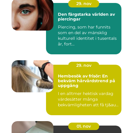
29. nov
Den färgstarka världen av
piercingar
Piercing, som har funnits
som en del av mänsklig
kulturell identitet i tusentals
år, fort...
29. nov
Hembesök av frisör: En
bekväm hårvårdstrend på
uppgång
I en alltmer hektisk vardag
värdesätter många
bekvämligheten att få tj&au...
01. nov