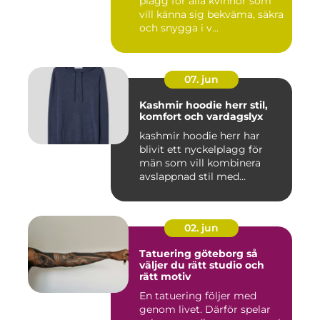
plagg för alla kvinnor som
vill känna sig bekväma, säkra
och snygga i v...
07. jun
Kashmir hoodie herr stil,
komfort och vardagslyx
kashmir hoodie herr har
blivit ett nyckelplagg för
män som vill kombinera
avslappnad stil med
genomt...
02. jun
Tatuering göteborg så
väljer du rätt studio och
rätt motiv
En tatuering följer med
genom livet. Därför spelar