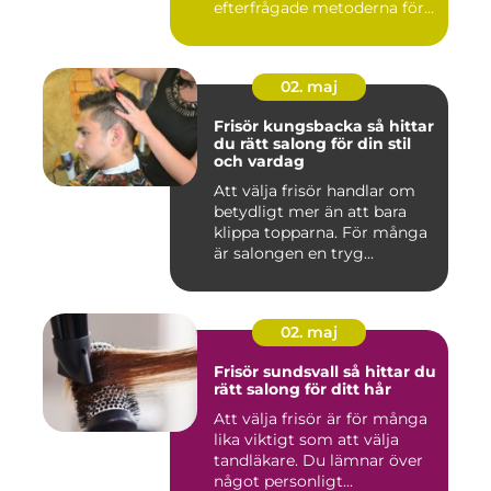
efterfrågade metoderna för
hudför...
02. maj
Frisör kungsbacka så hittar
du rätt salong för din stil
och vardag
Att välja frisör handlar om
betydligt mer än att bara
klippa topparna. För många
är salongen en tryg...
02. maj
Frisör sundsvall så hittar du
rätt salong för ditt hår
Att välja frisör är för många
lika viktigt som att välja
tandläkare. Du lämnar över
något personligt...