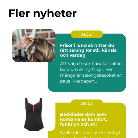
Fler nyheter
31. jul
Frisör i lund så hittar du
rätt salong för stil, känsla
och vardag
Att välja frisör handlar sällan
bara om en ny frisyr. För
många är salongsbesöket en
paus i vardagen...
09. jul
Badkläder dam som
kombinerar komfort,
funktion och stil
badkläder dam är ett viktigt