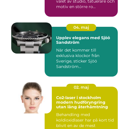
valet av studio, tatuerare och
motiv en större ro...
04. maj
Upplev elegans med Sjöö
Sandström
När det kommer till
exklusiva klockor från
Sverige, sticker Sjöö
Sandström...
02. maj
Co2-laser i stockholm
modern hudföryngring
utan lång återhämtning
Behandling med
koldioxidlaser har på kort tid
blivit en av de mest