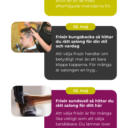
blivit en av de mest
efterfrågade metoderna för
hudför...
02. maj
Frisör kungsbacka så hittar
du rätt salong för din stil
och vardag
Att välja frisör handlar om
betydligt mer än att bara
klippa topparna. För många
är salongen en tryg...
02. maj
Frisör sundsvall så hittar du
rätt salong för ditt hår
Att välja frisör är för många
lika viktigt som att välja
tandläkare. Du lämnar över