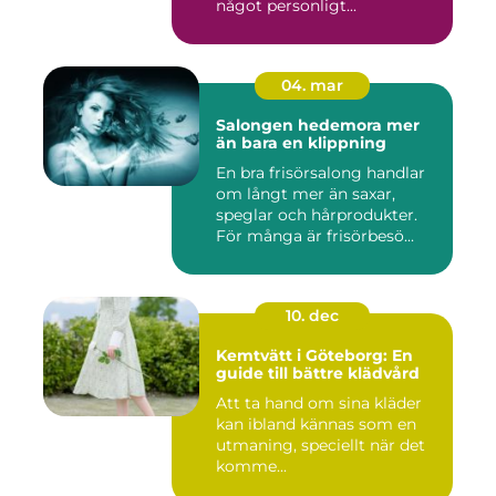
något personligt...
04. mar
Salongen hedemora mer
än bara en klippning
En bra frisörsalong handlar
om långt mer än saxar,
speglar och hårprodukter.
För många är frisörbesö...
10. dec
Kemtvätt i Göteborg: En
guide till bättre klädvård
Att ta hand om sina kläder
kan ibland kännas som en
utmaning, speciellt när det
komme...