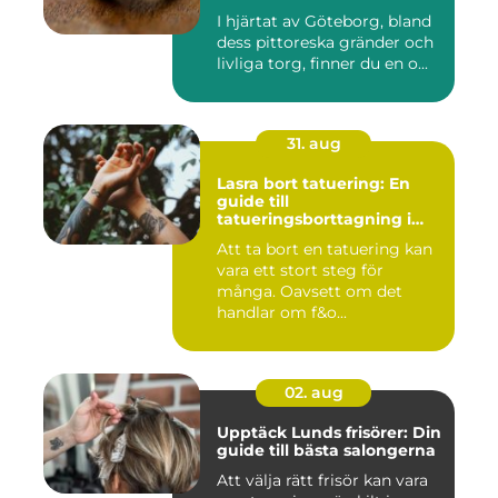
I hjärtat av Göteborg, bland
dess pittoreska gränder och
livliga torg, finner du en o...
31. aug
Lasra bort tatuering: En
guide till
tatueringsborttagning i
Umeå
Att ta bort en tatuering kan
vara ett stort steg för
många. Oavsett om det
handlar om f&o...
02. aug
Upptäck Lunds frisörer: Din
guide till bästa salongerna
Att välja rätt frisör kan vara