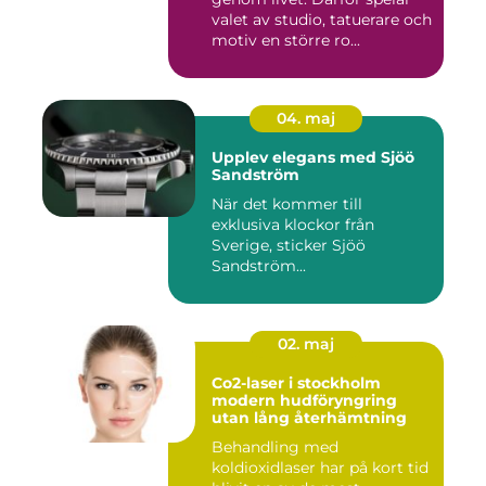
valet av studio, tatuerare och
motiv en större ro...
04. maj
Upplev elegans med Sjöö
Sandström
När det kommer till
exklusiva klockor från
Sverige, sticker Sjöö
Sandström...
02. maj
Co2-laser i stockholm
modern hudföryngring
utan lång återhämtning
Behandling med
koldioxidlaser har på kort tid