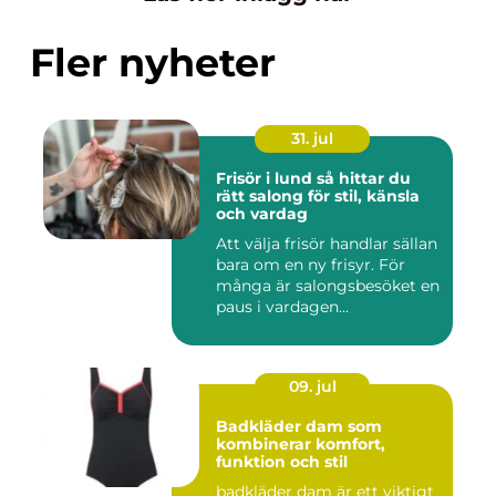
Fler nyheter
31. jul
Frisör i lund så hittar du
rätt salong för stil, känsla
och vardag
Att välja frisör handlar sällan
bara om en ny frisyr. För
många är salongsbesöket en
paus i vardagen...
09. jul
Badkläder dam som
kombinerar komfort,
funktion och stil
badkläder dam är ett viktigt