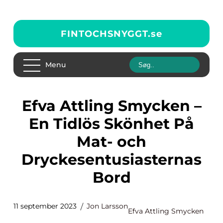
FINTOCHSNYGGT.
se
Menu
Efva Attling Smycken –
En Tidlös Skönhet På
Mat- och
Dryckesentusiasternas
Bord
11 september 2023
Jon Larsson
Efva Attling Smycken