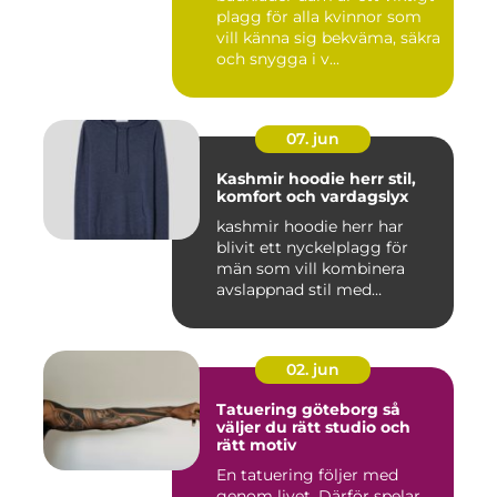
plagg för alla kvinnor som
vill känna sig bekväma, säkra
och snygga i v...
07. jun
Kashmir hoodie herr stil,
komfort och vardagslyx
kashmir hoodie herr har
blivit ett nyckelplagg för
män som vill kombinera
avslappnad stil med
genomt...
02. jun
Tatuering göteborg så
väljer du rätt studio och
rätt motiv
En tatuering följer med
genom livet. Därför spelar