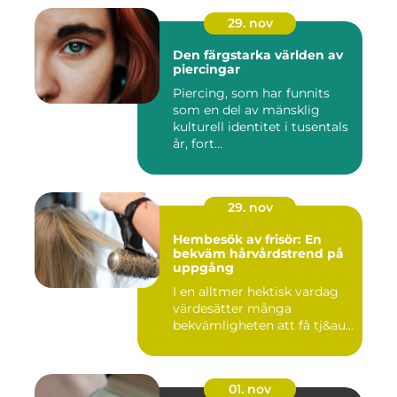
29. nov
Den färgstarka världen av
piercingar
Piercing, som har funnits
som en del av mänsklig
kulturell identitet i tusentals
år, fort...
29. nov
Hembesök av frisör: En
bekväm hårvårdstrend på
uppgång
I en alltmer hektisk vardag
värdesätter många
bekvämligheten att få tj&au...
01. nov