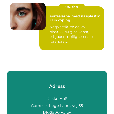
04. feb
Fördelarna med näsplastik
i Linköping
Näsplastik, en del av
plastikkirurgins konst,
erbjuder möjligheten att
förändra ...
Adress