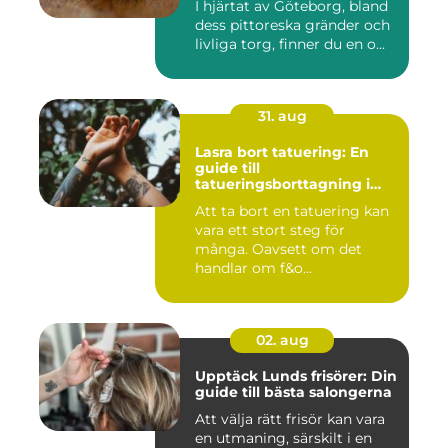
I hjärtat av Göteborg, bland
dess pittoreska gränder och
livliga torg, finner du en o...
31. aug
Lasra bort tatuering: En
guide till
tatueringsborttagning i
Umeå
Att ta bort en tatuering kan
vara ett stort steg för
många. Oavsett om det
handlar om f&o...
02. aug
Upptäck Lunds frisörer: Din
guide till bästa salongerna
Att välja rätt frisör kan vara
en utmaning, särskilt i en