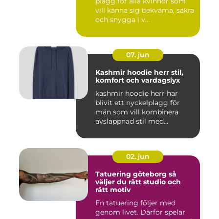
plagg för alla kvinnor som
vill känna sig bekväma, säkra
och snygga i v...
07. jun
Kashmir hoodie herr stil,
komfort och vardagslyx
kashmir hoodie herr har
blivit ett nyckelplagg för
män som vill kombinera
avslappnad stil med
genomt...
02. jun
Tatuering göteborg så
väljer du rätt studio och
rätt motiv
En tatuering följer med
genom livet. Därför spelar