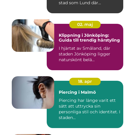
stad som Lund där...
02. maj
Klippning i Jönköping:
Guida till trendig hårstyling
I hjärtat av Småland, där
staden Jönköping ligger
naturskönt belä...
18. apr
Piercing i Malmö
Piercing har länge varit ett
sätt att uttrycka sin
personliga stil och identitet. I
staden...