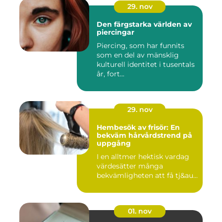
29. nov
Den färgstarka världen av
piercingar
Piercing, som har funnits
som en del av mänsklig
kulturell identitet i tusentals
år, fort...
29. nov
Hembesök av frisör: En
bekväm hårvårdstrend på
uppgång
I en alltmer hektisk vardag
värdesätter många
bekvämligheten att få tj&au...
01. nov