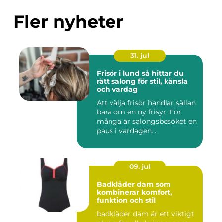
Fler nyheter
31. jul
Frisör i lund så hittar du
rätt salong för stil, känsla
och vardag
Att välja frisör handlar sällan
bara om en ny frisyr. För
många är salongsbesöket en
paus i vardagen...
09. jul
Badkläder dam som
kombinerar komfort,
funktion och stil
badkläder dam är ett viktigt