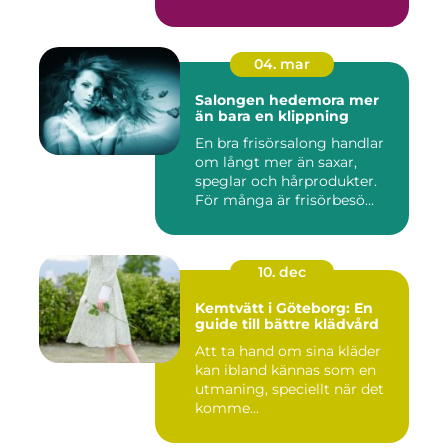
04. mar
Salongen hedemora mer
än bara en klippning
En bra frisörsalong handlar
om långt mer än saxar,
speglar och hårprodukter.
För många är frisörbesö...
10. dec
Kemtvätt i Göteborg: En
guide till bättre klädvård
Att ta hand om sina kläder
kan ibland kännas som en
utmaning, speciellt när det
komme...