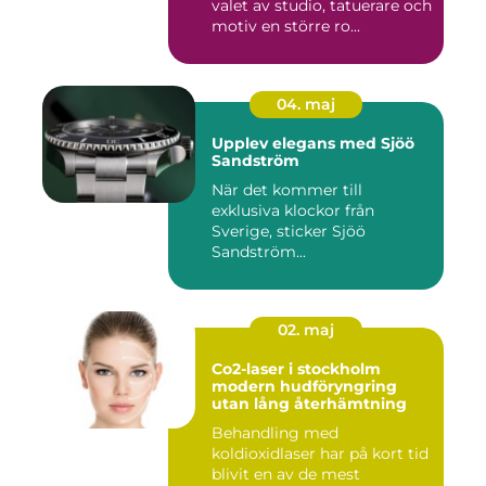
valet av studio, tatuerare och
motiv en större ro...
04. maj
Upplev elegans med Sjöö
Sandström
När det kommer till
exklusiva klockor från
Sverige, sticker Sjöö
Sandström...
02. maj
Co2-laser i stockholm
modern hudföryngring
utan lång återhämtning
Behandling med
koldioxidlaser har på kort tid
blivit en av de mest