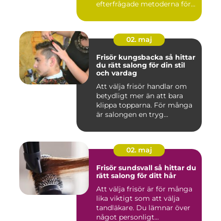
efterfrågade metoderna för
hudför...
02. maj
Frisör kungsbacka så hittar
du rätt salong för din stil
och vardag
Att välja frisör handlar om
betydligt mer än att bara
klippa topparna. För många
är salongen en tryg...
02. maj
Frisör sundsvall så hittar du
rätt salong för ditt hår
Att välja frisör är för många
lika viktigt som att välja
tandläkare. Du lämnar över
något personligt...