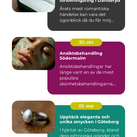
förlovningsring i Danderyd
Årets mest romantiska
händelse kan vara det
ögonblick då du får möj...
30. okt
Ansiktsbehandling
Södermalm
Ansiktsbehandlingar har
länge varit en av de mest
populära
skönhetsbehandlingarna,
oc...
02. sep
Upptäck eleganta och
unika smycken i Göteborg
I hjärtat av Göteborg, bland
dess pittoreska gränder och