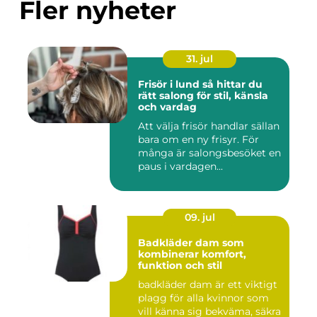
Fler nyheter
31. jul
Frisör i lund så hittar du
rätt salong för stil, känsla
och vardag
Att välja frisör handlar sällan
bara om en ny frisyr. För
många är salongsbesöket en
paus i vardagen...
09. jul
Badkläder dam som
kombinerar komfort,
funktion och stil
badkläder dam är ett viktigt
plagg för alla kvinnor som
vill känna sig bekväma, säkra