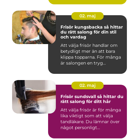
02. maj
Frisör kungsbacka så hittar
du rätt salong för din stil
och vardag
Att välja frisör handlar om
betydligt mer än att bara
klippa topparna. För många
är salongen en tryg...
02. maj
Frisör sundsvall så hittar du
rätt salong för ditt hår
Att välja frisör är för många
lika viktigt som att välja
tandläkare. Du lämnar över
något personligt...