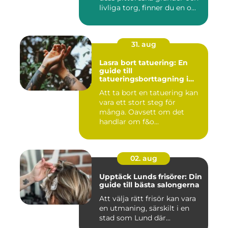
livliga torg, finner du en o...
31. aug
Lasra bort tatuering: En
guide till
tatueringsborttagning i
Umeå
Att ta bort en tatuering kan
vara ett stort steg för
många. Oavsett om det
handlar om f&o...
02. aug
Upptäck Lunds frisörer: Din
guide till bästa salongerna
Att välja rätt frisör kan vara
en utmaning, särskilt i en
stad som Lund där...