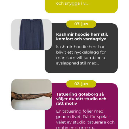
och snygga i v...
07. jun
Kashmir hoodie herr stil,
komfort och vardagslyx
kashmir hoodie herr har
blivit ett nyckelplagg för
män som vill kombinera
avslappnad stil med
genomt...
02. jun
Tatuering göteborg så
väljer du rätt studio och
rätt motiv
En tatuering följer med
genom livet. Därför spelar
valet av studio, tatuerare och
motiv en större ro...