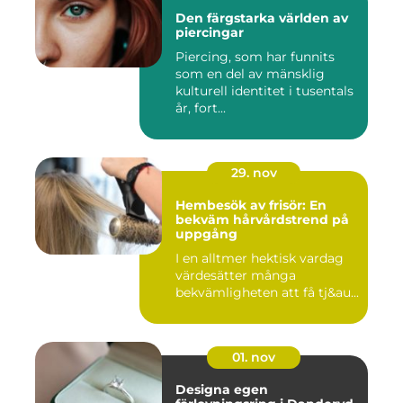
Den färgstarka världen av
piercingar
Piercing, som har funnits
som en del av mänsklig
kulturell identitet i tusentals
år, fort...
29. nov
Hembesök av frisör: En
bekväm hårvårdstrend på
uppgång
I en alltmer hektisk vardag
värdesätter många
bekvämligheten att få tj&au...
01. nov
Designa egen