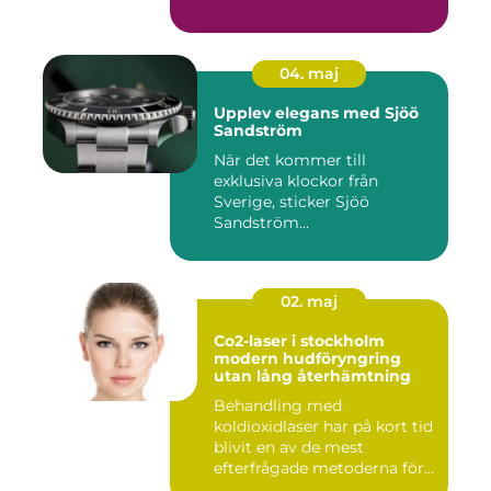
04. maj
Upplev elegans med Sjöö
Sandström
När det kommer till
exklusiva klockor från
Sverige, sticker Sjöö
Sandström...
02. maj
Co2-laser i stockholm
modern hudföryngring
utan lång återhämtning
Behandling med
koldioxidlaser har på kort tid
blivit en av de mest
efterfrågade metoderna för
hudför...