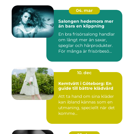
04. mar
Salongen hedemora mer
än bara en klippning
En bra frisörsalong handlar
om långt mer än saxar,
speglar och hårprodukter.
För många är frisörbesö...
10. dec
Kemtvätt i Göteborg: En
guide till bättre klädvård
Att ta hand om sina kläder
kan ibland kännas som en
utmaning, speciellt när det
komme...