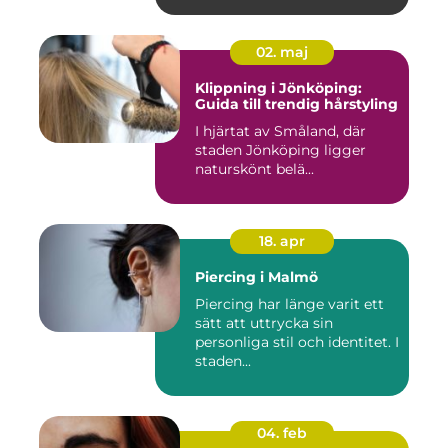
02. maj
Klippning i Jönköping:
Guida till trendig hårstyling
I hjärtat av Småland, där
staden Jönköping ligger
naturskönt belä...
18. apr
Piercing i Malmö
Piercing har länge varit ett
sätt att uttrycka sin
personliga stil och identitet. I
staden...
04. feb