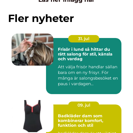
Fler nyheter
31. jul
Frisör i lund så hittar du
rätt salong för stil, känsla
och vardag
Att välja frisör handlar sällan
bara om en ny frisyr. För
många är salongsbesöket en
paus i vardagen...
09. jul
Badkläder dam som
kombinerar komfort,
funktion och stil