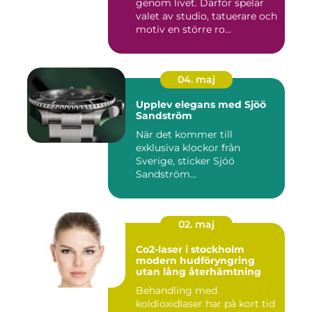
genom livet. Därför spelar
valet av studio, tatuerare och
motiv en större ro...
04. maj
Upplev elegans med Sjöö
Sandström
När det kommer till
exklusiva klockor från
Sverige, sticker Sjöö
Sandström...
02. maj
Co2-laser i stockholm
modern hudföryngring
utan lång återhämtning
Behandling med
koldioxidlaser har på kort tid