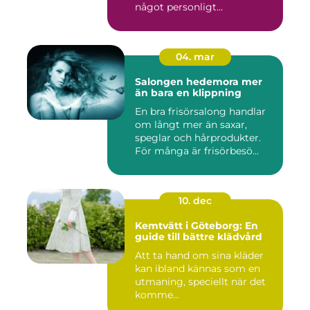
något personligt...
04. mar
Salongen hedemora mer
än bara en klippning
En bra frisörsalong handlar
om långt mer än saxar,
speglar och hårprodukter.
För många är frisörbesö...
10. dec
Kemtvätt i Göteborg: En
guide till bättre klädvård
Att ta hand om sina kläder
kan ibland kännas som en
utmaning, speciellt när det
komme...