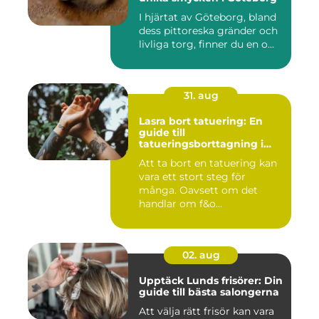
I hjärtat av Göteborg, bland
dess pittoreska gränder och
livliga torg, finner du en o...
31. aug
Lasra bort tatuering: En
guide till
tatueringsborttagning i
Umeå
Att ta bort en tatuering kan
vara ett stort steg för
många. Oavsett om det
handlar om f&o...
02. aug
Upptäck Lunds frisörer: Din
guide till bästa salongerna
Att välja rätt frisör kan vara