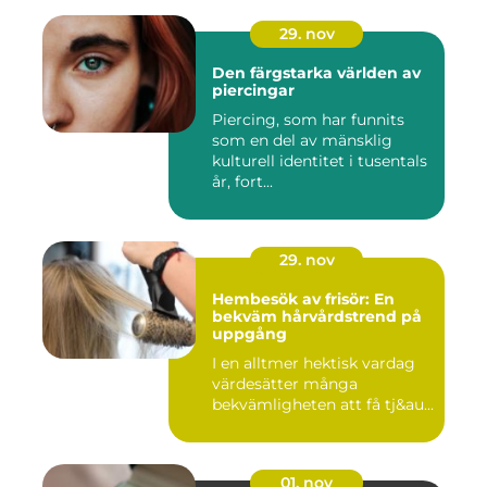
29. nov
Den färgstarka världen av
piercingar
Piercing, som har funnits
som en del av mänsklig
kulturell identitet i tusentals
år, fort...
29. nov
Hembesök av frisör: En
bekväm hårvårdstrend på
uppgång
I en alltmer hektisk vardag
värdesätter många
bekvämligheten att få tj&au...
01. nov