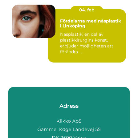
04. feb
Fördelarna med näsplastik
i Linköping
Näsplastik, en del av
plastikkirurgins konst,
erbjuder möjligheten att
förändra ...
Adress