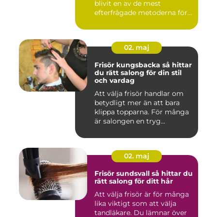
blivit en av de mest
efterfrågade metoderna för
hudför...
02. maj
Frisör kungsbacka så hittar
du rätt salong för din stil
och vardag
Att välja frisör handlar om
betydligt mer än att bara
klippa topparna. För många
är salongen en tryg...
02. maj
Frisör sundsvall så hittar du
rätt salong för ditt hår
Att välja frisör är för många
lika viktigt som att välja
tandläkare. Du lämnar över