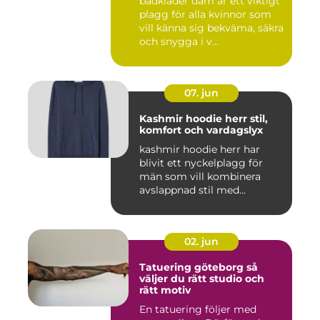
badkläder dam är ett viktigt
plagg för alla kvinnor som
vill känna sig bekväma, säkra
och snygga i v...
07. jun
Kashmir hoodie herr stil,
komfort och vardagslyx
kashmir hoodie herr har
blivit ett nyckelplagg för
män som vill kombinera
avslappnad stil med
genomt...
02. jun
Tatuering göteborg så
väljer du rätt studio och
rätt motiv
En tatuering följer med