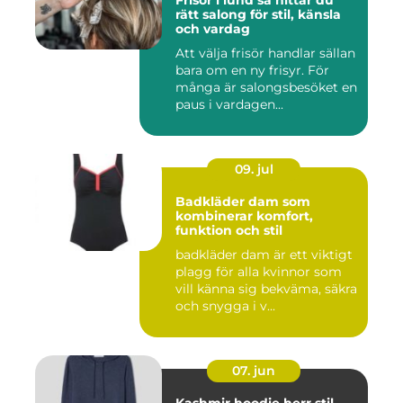
rätt salong för stil, känsla
och vardag
Att välja frisör handlar sällan
bara om en ny frisyr. För
många är salongsbesöket en
paus i vardagen...
09. jul
Badkläder dam som
kombinerar komfort,
funktion och stil
badkläder dam är ett viktigt
plagg för alla kvinnor som
vill känna sig bekväma, säkra
och snygga i v...
07. jun
Kashmir hoodie herr stil,