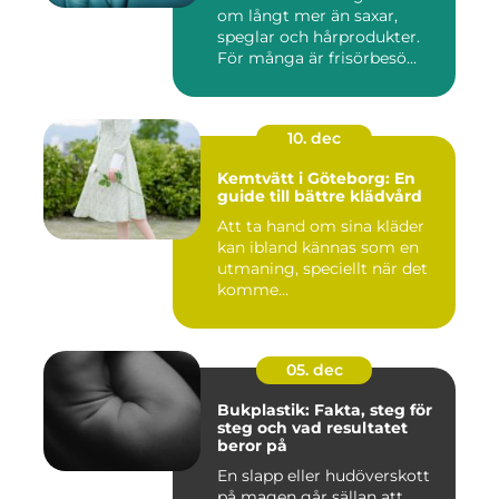
om långt mer än saxar,
speglar och hårprodukter.
För många är frisörbesö...
10. dec
Kemtvätt i Göteborg: En
guide till bättre klädvård
Att ta hand om sina kläder
kan ibland kännas som en
utmaning, speciellt när det
komme...
05. dec
Bukplastik: Fakta, steg för
steg och vad resultatet
beror på
En slapp eller hudöverskott
på magen går sällan att