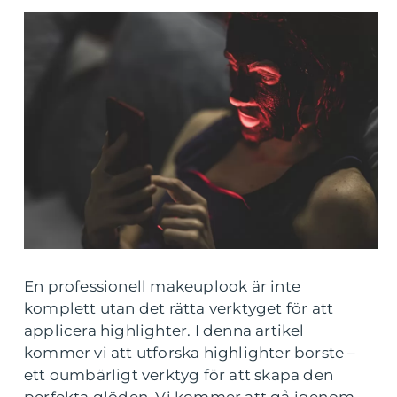
En professionell makeuplook är inte
komplett utan det rätta verktyget för att
applicera highlighter. I denna artikel
kommer vi att utforska highlighter borste –
ett oumbärligt verktyg för att skapa den
perfekta glöden. Vi kommer att gå igenom