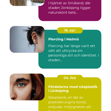
I hjärtat av Småland, där
staden Jönköping ligger
naturskönt belä...
18. apr
Piercing i Malmö
Piercing har länge varit ett
sätt att uttrycka sin
personliga stil och identitet. I
staden...
04. feb
Fördelarna med näsplastik
i Linköping
Näsplastik, en del av
plastikkirurgins konst,
erbjuder möjligheten att