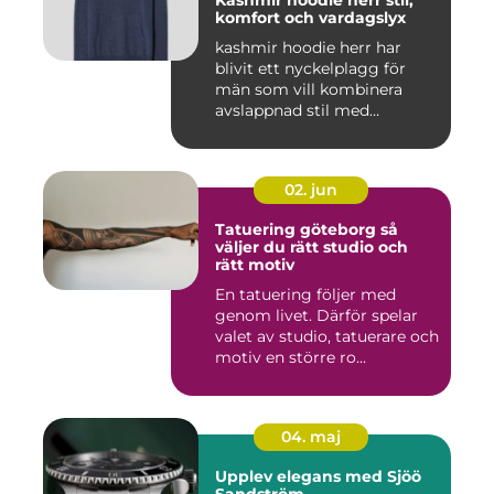
komfort och vardagslyx
kashmir hoodie herr har
blivit ett nyckelplagg för
män som vill kombinera
avslappnad stil med
genomt...
02. jun
Tatuering göteborg så
väljer du rätt studio och
rätt motiv
En tatuering följer med
genom livet. Därför spelar
valet av studio, tatuerare och
motiv en större ro...
04. maj
Upplev elegans med Sjöö
Sandström