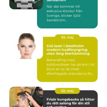
När det kommer till
exklusiva klockor från
Sverige, sticker Sjöö
Sandström...
02. maj
Co2-laser i stockholm
modern hudföryngring
utan lång återhämtning
Behandling med
koldioxidlaser har på kort tid
blivit en av de mest
efterfrågade metoderna för
hudför...
02. maj
Frisör kungsbacka så hittar
du rätt salong för din stil
och vardag