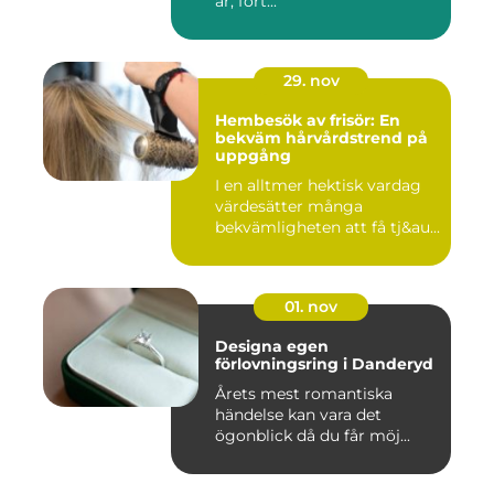
år, fort...
29. nov
Hembesök av frisör: En
bekväm hårvårdstrend på
uppgång
I en alltmer hektisk vardag
värdesätter många
bekvämligheten att få tj&au...
01. nov
Designa egen
förlovningsring i Danderyd
Årets mest romantiska
händelse kan vara det
ögonblick då du får möj...