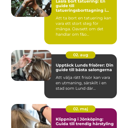
Lasra bort tatuering: En
guide till
tatueringsborttagning i
Umeå
Att ta bort en tatuering kan
vara ett stort steg för
många. Oavsett om det
handlar om f&o...
02. aug
Upptäck Lunds frisörer: Din
guide till bästa salongerna
Att välja rätt frisör kan vara
en utmaning, särskilt i en
stad som Lund där...
02. maj
Klippning i Jönköping:
Guida till trendig hårstyling