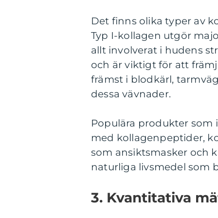
Det finns olika typer av kol
Typ I-kollagen utgör majo
allt involverat i hudens st
och är viktigt för att främ
främst i blodkärl, tarmvägg
dessa vävnader.
Populära produkter som in
med kollagenpeptider, k
som ansiktsmasker och k
naturliga livsmedel som 
3. Kvantitativa m