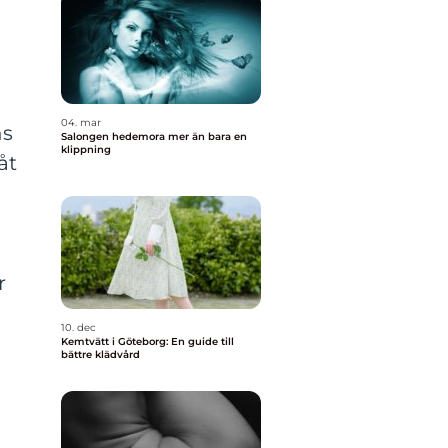
04. mar
ns
Salongen hedemora mer än bara en
klippning
åt
r
10. dec
Kemtvätt i Göteborg: En guide till
bättre klädvård