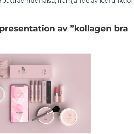
förbättrad hudhälsa, främjande av ledfunktio
presentation av ”kollagen bra