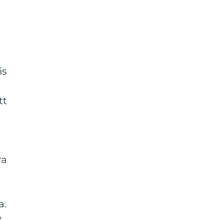
is
tt
ra
a.
v