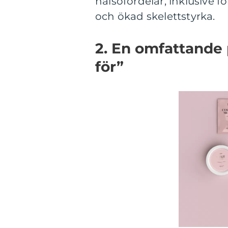
hälsofördelar, inklusive 
och ökad skelettstyrka.
2. En omfattande 
för”