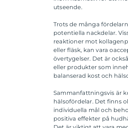
utseende.
Trots de många fördelarn
potentiella nackdelar. Vi
reaktioner mot kollagenpr
eller fläsk, kan vara oacce
övertygelser. Det är också
eller produkter som inneh
balanserad kost och hälsos
Sammanfattningsvis är kol
hälsofördelar. Det finns o
individuella mål och beho
positiva effekter på hudhä
Det är viktigt att vara m