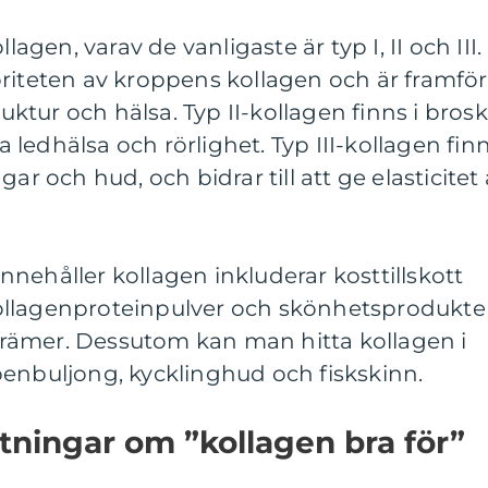
lagen, varav de vanligaste är typ I, II och III.
riteten av kroppens kollagen och är framför
ruktur och hälsa. Typ II-kollagen finns i brosk
ja ledhälsa och rörlighet. Typ III-kollagen fin
ar och hud, och bidrar till att ge elasticitet 
nehåller kollagen inkluderar kosttillskott
ollagenproteinpulver och skönhetsprodukte
rämer. Dessutom kan man hitta kollagen i
benbuljong, kycklinghud och fiskskinn.
ätningar om ”kollagen bra för”