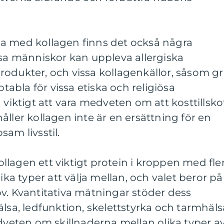
a med kollagen finns det också några
ssa människor kan uppleva allergiska
odukter, och vissa kollagenkällor, såsom gr
ptabla för vissa etiska och religiösa
 viktigt att vara medveten om att kosttillsko
åller kollagen inte är en ersättning för en
am livsstil.
lagen ett viktigt protein i kroppen med fle
lika typer att välja mellan, och valet beror på
v. Kvantitativa mätningar stöder dess
lsa, ledfunktion, skelettstyrka och tarmhäls
edveten om skillnaderna mellan olika typer a