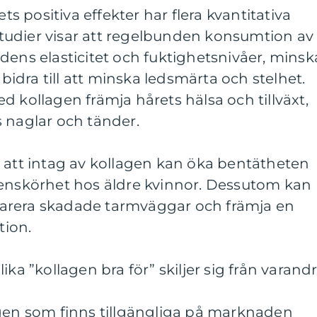
ets positiva effekter har flera kvantitativa
udier visar att regelbunden konsumtion av
dens elasticitet och fuktighetsnivåer, minsk
 bidra till att minska ledsmärta och stelhet.
d kollagen främja hårets hälsa och tillväxt,
 naglar och tänder.
 att intag av kollagen kan öka bentätheten
benskörhet hos äldre kvinnor. Dessutom kan
reparera skadade tarmväggar och främja en
ion.
ika ”kollagen bra för” skiljer sig från varand
agen som finns tillgängliga på marknaden