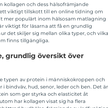
 om kollagen och dess hälsofrämjande
 viktigt tillskott till en online tidning om
 allt mer populärt inom hälsosam matlagning
är viktigt för läsarna att få en grundlig
hur det skiljer sig mellan olika typer, och vilk
m finns tillgängliga.
, grundlig översikt över
te typen av protein i människokroppen och
 i bindväv, hud, senor, leder och ben. Det ä
otein som ger styrka och elasticitet åt
om har kollagen visat sig ha flera