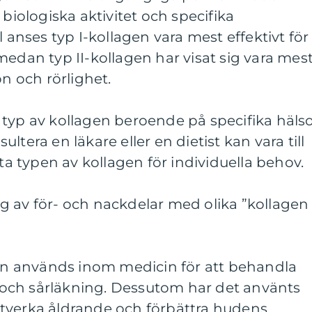
 biologiska aktivitet och specifika
l anses typ I-kollagen vara mest effektivt för
medan typ II-kollagen har visat sig vara mes
on och rörlighet.
ätt typ av kollagen beroende på specifika häls
ltera en läkare eller en dietist kan vara till
sta typen av kollagen för individuella behov.
g av för- och nackdelar med olika ”kollagen
gen används inom medicin för att behandla
och sårläkning. Dessutom har det använts
tverka åldrande och förbättra hudens