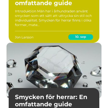
omfattande guide
Introduktion Män har i århundraden använt
smycken som ett sätt att uttrycka sin stil och
individualitet. Smycken för herrar finns i olika
former, mate...
10. sep
Jon Larsson
Smycken för herrar: En
omfattande guide