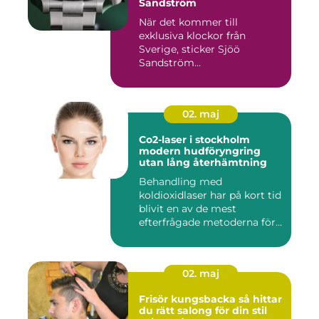
Sandström
När det kommer till
exklusiva klockor från
Sverige, sticker Sjöö
Sandström...
02. maj
Co2-laser i stockholm
modern hudföryngring
utan lång återhämtning
Behandling med
koldioxidlaser har på kort tid
blivit en av de mest
efterfrågade metoderna för
hudför...
02. maj
Frisör kungsbacka så hittar
du rätt salong för din stil