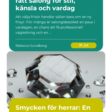
rätt salong för stil,
känsla och vardag
Att välja frisör handlar sällan bara om en ny
frisyr. För många är salongsbesöket en paus i
vardagen, en chans att få professionell
vägledning och en ...
31. jul
Rebecca Sundberg
Smycken för herrar: En