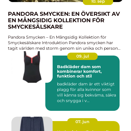
10. sep
PANDORA SMYCKEN: EN ÖVERSIKT AV
EN MÅNGSIDIG KOLLEKTION FÖR
SMYCKESÄLSKARE
Pandora Smycken – En Mångsidig Kollektion för
Smyckesälskare Introduktion Pandora smycken har
tagit världen med storm genom sin unika och person...
09. jul
Badkläder dam som
kombinerar komfort,
funktion och stil
badkläder dam är ett viktigt
plagg för alla kvinnor som
vill känna sig bekväma, säkra
och snygga i v...
07. jun