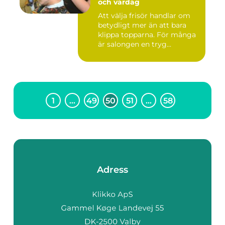
och vardag
Att välja frisör handlar om
betydligt mer än att bara
klippa topparna. För många
är salongen en tryg...
1
…
49
50
51
…
58
Adress