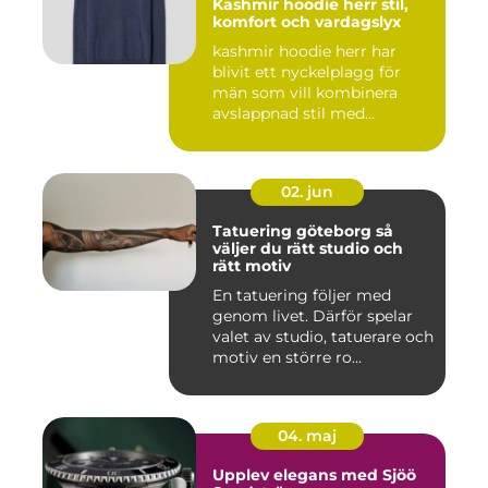
Kashmir hoodie herr stil,
komfort och vardagslyx
kashmir hoodie herr har
blivit ett nyckelplagg för
män som vill kombinera
avslappnad stil med
genomt...
02. jun
Tatuering göteborg så
väljer du rätt studio och
rätt motiv
En tatuering följer med
genom livet. Därför spelar
valet av studio, tatuerare och
motiv en större ro...
04. maj
Upplev elegans med Sjöö