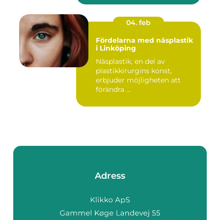
04. feb
Fördelarna med näsplastik
i Linköping
Näsplastik, en del av
plastikkirurgins konst,
erbjuder möjligheten att
förändra ...
Adress