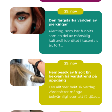
29. nov
Den färgstarka världen av
piercingar
Piercing, som har funnits
som en del av mänsklig
kulturell identitet i tusentals
år, fort...
29. nov
Hembesök av frisör: En
bekväm hårvårdstrend på
uppgång
I en alltmer hektisk vardag
värdesätter många
bekvämligheten att få tj&au...