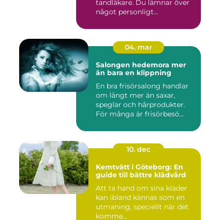
tandläkare. Du lämnar över
något personligt...
04. mar
Salongen hedemora mer
än bara en klippning
En bra frisörsalong handlar
om långt mer än saxar,
speglar och hårprodukter.
För många är frisörbesö...
10. dec
Kemtvätt i Göteborg: En
guide till bättre klädvård
Att ta hand om sina kläder
kan ibland kännas som en
utmaning, speciellt när det
komme...