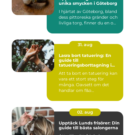
unika smycken i Göteborg
I hjärtat av Göteborg, bland
dess pittoreska gränder och
livliga torg, finner du en o...
31. aug
Lasra bort tatuering: En
guide till
tatueringsborttagning i
Umeå
Att ta bort en tatuering kan
vara ett stort steg för
många. Oavsett om det
handlar om f&o...
02. aug
Upptäck Lunds frisörer: Din
guide till bästa salongerna