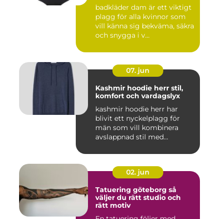
badkläder dam är ett viktigt
plagg för alla kvinnor som
vill känna sig bekväma, säkra
och snygga i v...
07. jun
Kashmir hoodie herr stil,
komfort och vardagslyx
kashmir hoodie herr har
blivit ett nyckelplagg för
män som vill kombinera
avslappnad stil med
genomt...
02. jun
Tatuering göteborg så
väljer du rätt studio och
rätt motiv
En tatuering följer med