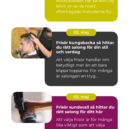
koldioxidlaser har på kort tid
blivit en av de mest
efterfrågade metoderna för
hudför...
02. maj
Frisör kungsbacka så hittar
du rätt salong för din stil
och vardag
Att välja frisör handlar om
betydligt mer än att bara
klippa topparna. För många
är salongen en tryg...
02. maj
Frisör sundsvall så hittar du
rätt salong för ditt hår
Att välja frisör är för många
lika viktigt som att välja