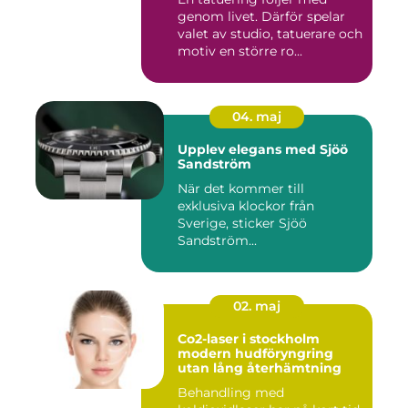
genom livet. Därför spelar
valet av studio, tatuerare och
motiv en större ro...
04. maj
Upplev elegans med Sjöö
Sandström
När det kommer till
exklusiva klockor från
Sverige, sticker Sjöö
Sandström...
02. maj
Co2-laser i stockholm
modern hudföryngring
utan lång återhämtning
Behandling med