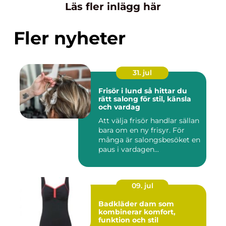
Läs fler inlägg här
Fler nyheter
31. jul
Frisör i lund så hittar du
rätt salong för stil, känsla
och vardag
Att välja frisör handlar sällan
bara om en ny frisyr. För
många är salongsbesöket en
paus i vardagen...
09. jul
Badkläder dam som
kombinerar komfort,
funktion och stil