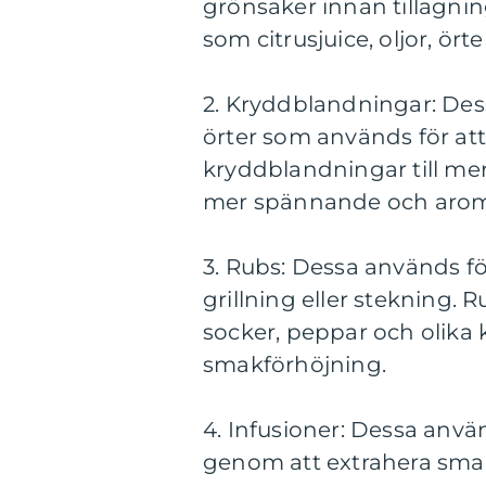
grönsaker innan tillagnin
som citrusjuice, oljor, ör
2. Kryddblandningar: Des
örter som används för att 
kryddblandningar till m
mer spännande och arom
3. Rubs: Dessa används för
grillning eller stekning. 
socker, peppar och olika
smakförhöjning.
4. Infusioner: Dessa använ
genom att extrahera smaker