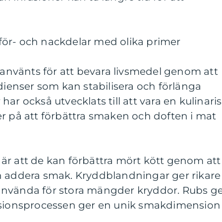
ör- och nackdelar med olika primer
r använts för att bevara livsmedel genom att
edienser som kan stabilisera och förlänga
ar också utvecklats till att vara en kulinari
r på att förbättra smaken och doften i mat
är att de kan förbättra mört kött genom att
h addera smak. Kryddblandningar ger rikare
använda för stora mängder kryddor. Rubs g
usionsprocessen ger en unik smakdimension