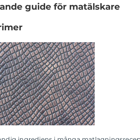
tande guide för matälskare
primer
vändig ingrediens i många matlagningsrece