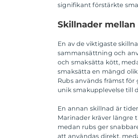
signifikant förstärkte sm
Skillnader mellan 
En av de viktigaste skilln
sammansättning och anvä
och smaksätta kött, med
smaksätta en mängd olika
Rubs används främst för g
unik smakupplevelse till 
En annan skillnad är tide
Marinader kräver längre ti
medan rubs ger snabbare 
att användas direkt, meda