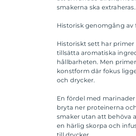
smakerna ska extraheras.
Historisk genomgång av f
Historiskt sett har prime
tillsätta aromatiska ingr
hållbarheten. Men primer h
konstform där fokus ligge
och drycker.
En fördel med marinader 
bryta ner proteinerna oc
smaker utan att behöva 
en härlig skorpa och inf
till drycker.