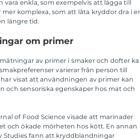
an vara enkla, som exempelvis att lägga till
ller mer komplexa, som att låta kryddor dra i e
n längre tid.
ningar om primer
t mätningar av primer i smaker och dofter k
smakpreferenser varierar från person till
 har visat att användningen av primer kan
en och sensoriska egenskaper hos mat och
urnal of Food Science visade att marinader
het och ökade mörheten hos kött. En annan
ry Studies fann att kryddblandningar