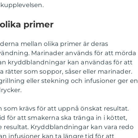
akupplevelsen.
olika primer
aderna mellan olika primer är deras
ndning. Marinader används för att mörda
an kryddblandningar kan användas för att
 rätter som soppor, såser eller marinader.
rillning eller stekning och infusioner ger e
drycker.
n som krävs för att uppnå önskat resultat.
d för att smakerna ska tränga in i köttet,
resultat. Kryddblandningar kan vara redo
n infusioner kan ta längre tid för att