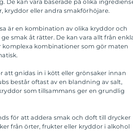
g. De kan vara baserade på olika ingrediens
ter, kryddor eller andra smakförhöjare.
sa är en kombination av olika kryddor och
ge smak åt rätter. De kan vara allt från enkl
er komplexa kombinationer som gör maten
atisk.
 att gnidas in i kött eller grönsaker innan
Rubs består oftast av en blandning av salt,
 kryddor som tillsammans ger en grundlig
ds för att addera smak och doft till drycker
 från örter, frukter eller kryddor i alkohol