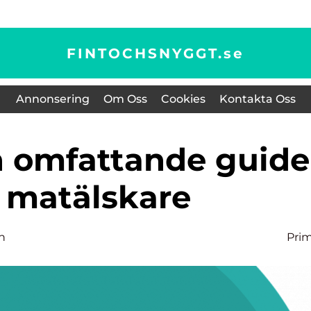
FINTOCHSNYGGT.
se
Annonsering
Om Oss
Cookies
Kontakta Oss
r matälskare
n
Pri