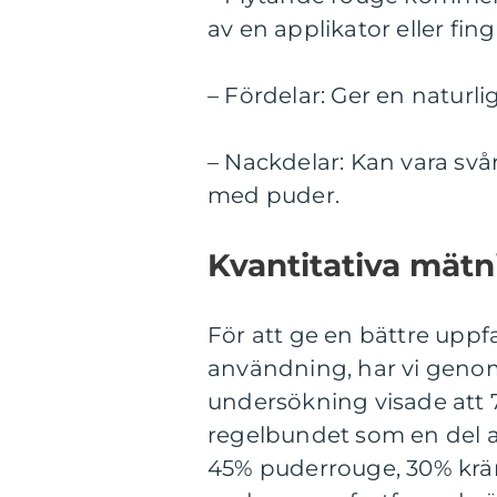
av en applikator eller fing
– Fördelar: Ger en naturlig
– Nackdelar: Kan vara svå
med puder.
Kvantitativa mät
För att ge en bättre upp
användning, har vi genom
undersökning visade att
regelbundet som en del a
45% puderrouge, 30% kräm