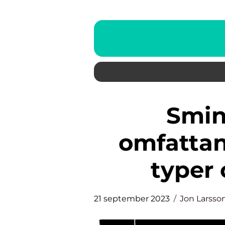
Sminka rouge – En
omfattand
typer 
21 september 2023
Jon Larsso