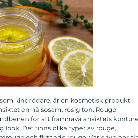
som kindrödare, är en kosmetisk produkt
nsiktet en hälsosam, rosig ton. Rouge
kindbenen för att framhäva ansiktets konture
 look. Det finns olika typer av rouge,
mrouge och flytande rouge. Varje typ har si