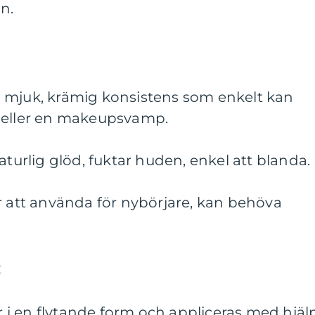
n.
 mjuk, krämig konsistens som enkelt kan
 eller en makeupsvamp.
aturlig glöd, fuktar huden, enkel att blanda.
r att använda för nybörjare, kan behöva
:
i en flytande form och appliceras med hjäl