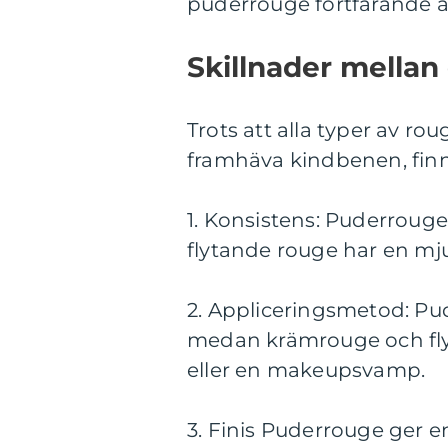
puderrouge fortfarande ä
Skillnader mellan
Trots att alla typer av rou
framhäva kindbenen, finn
1. Konsistens: Puderrou
flytande rouge har en mj
2. Appliceringsmetod: Pu
medan krämrouge och fly
eller en makeupsvamp.
3. Finis Puderrouge ger 