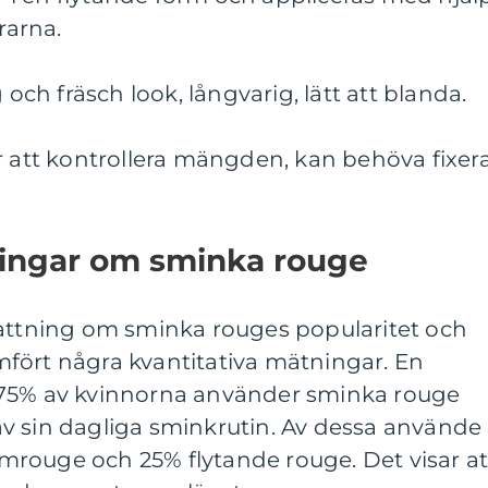
rarna.
 och fräsch look, långvarig, lätt att blanda.
r att kontrollera mängden, kan behöva fixer
ningar om sminka rouge
fattning om sminka rouges popularitet och
fört några kvantitativa mätningar. En
 75% av kvinnorna använder sminka rouge
v sin dagliga sminkrutin. Av dessa använde
rouge och 25% flytande rouge. Det visar at