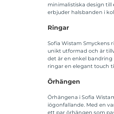
minimalistiska design til
erbjuder halsbanden i kol
Ringar
Sofia Wistam Smyckens ring
unikt utformad och är til
det är en enkel bandring e
ringar en elegant touch ti
Örhängen
Örhängena i Sofia Wistams
iögonfallande. Med en vari
ett par örhängen som pass