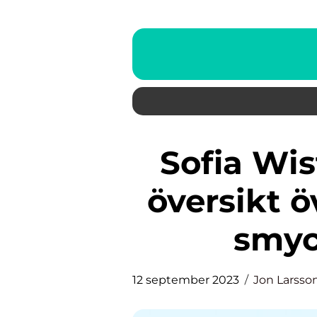
Sofia Wistam smycken – En
översikt 
smyc
12 september 2023
Jon Larsso