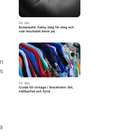
05. dec
Bukplastik: Fakta, steg för steg och
vad resultatet beror på
om
ms
02. dec
Guide till vintage i Stockholm: Stil,
hållbarhet och fynd
a
a