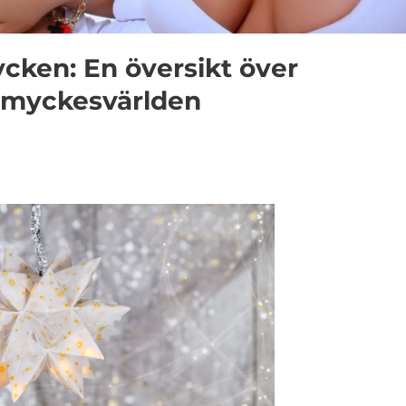
cken: En översikt över
 smyckesvärlden