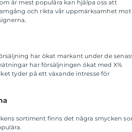
som är mest populära kan hjälpa oss att
 framgång och rikta vår uppmärksamhet mot
signerna.
rsäljning har ökat markant under de senas
 mätningar har försäljningen ökat med X%
lket tyder på ett växande intresse för
na
kens sortiment finns det några smycken s
pulära.