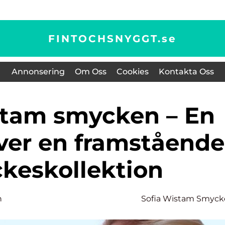
FINTOCHSNYGGT.
se
Annonsering
Om Oss
Cookies
Kontakta Oss
över en framstående
keskollektion
n
Sofia Wistam Smyc