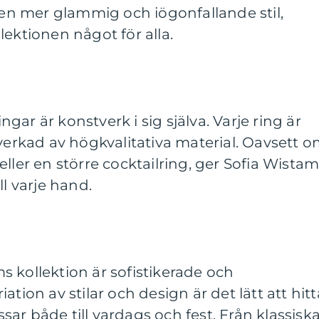
l en mer glammig och iögonfallande stil,
lektionen något för alla.
ar är konstverk i sig själva. Varje ring är
lverkad av högkvalitativa material. Oavsett 
ller en större cocktailring, ger Sofia Wista
ll varje hand.
 kollektion är sofistikerade och
ation av stilar och design är det lätt att hitt
ar både till vardags och fest. Från klassisk