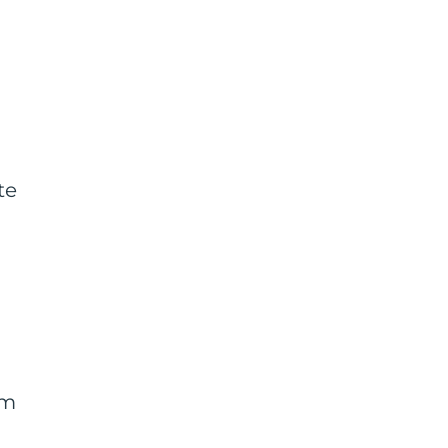
te
om